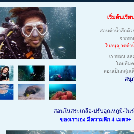
เริ่มต้นเรี
สอนดำน้ำลึกด้
จากสห
ใบอนุญาตดำน้
เราสอน และ
โดยทีมค
สอนเป็นกลุ่มเล็
สนุ
สอนในสระเกลือ-ปรับอุณหภูมิ-ในร
ของเราเอง มีความลึก 4 เมตร+