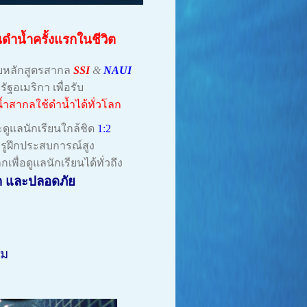
ยนดำน้ำครั้งแรกในชีวิต
วยหลักสูตรสากล
SSI
&
NAUI
รัฐอเมริกา
เพื่อรับ
ำสากลใช้ดำน้ำได้ทั่วโลก
ดูแลนักเรียนใกล้ชิด
1:2
รูฝึกประสบการณ์สูง
กเพื่อดูแลนักเรียนได้ทั่วถึง
ก
และป
ลอดภัย
่ม