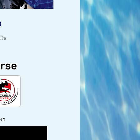
)
นใจ
มฯ