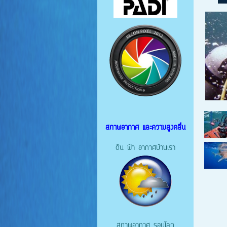
สภาพอากาศ และความสูงคลื่น
ดิน ฟ้า อากาศบ้านเรา
สภาพอากาศ รอบโลก