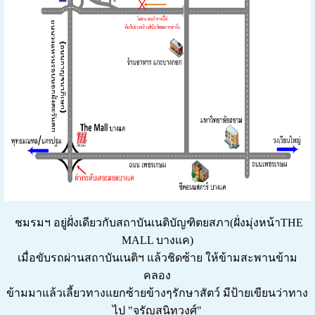
ชมรมฯ อยู่ฝั่งเดียวกับสถาบันเนติบัญฑิตยสภา(ฝั่งมุ่งหน้าTHE
MALL บางแค)
เมื่อขับรถผ่านสถาบันเนติฯ แล้วชิดซ้าย ให้ข้ามสะพานข้าม
คลอง
ข้ามมาแล้วเลี้ยวทางแยกซ้าย
ข้างๆรักษาสัตว์
มีป้ายเขียนว่าทาง
ไป "จรัญสนิทวงศ์"