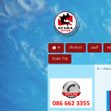
เกี่ยวกับเรา
แผนที่
ครู
#
Scuba Trip
#
>
หลักสูตรเ