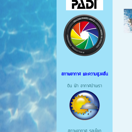
สภาพอากาศ และความสูงคลื่น
ดิน ฟ้า อากาศบ้านเรา
สภาพอากาศ รอบโลก