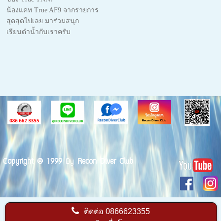
น้องแคท True AF9 จากรายการ
สุดสุดไปเลย มาร่วมสนุก
เรียนดำน้ำกับเราครับ
Copyright @ 1999
By
Recon Diver Club
ติดต่อ
0866623355