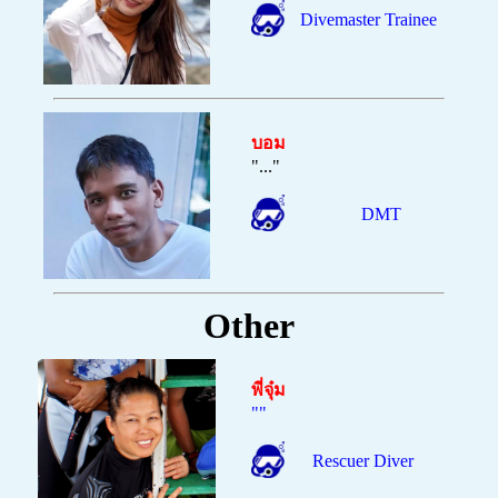
Divemaster Trainee
บอม
"
...
"
DMT
Other
พี่จุ๋ม
""
Rescuer Diver