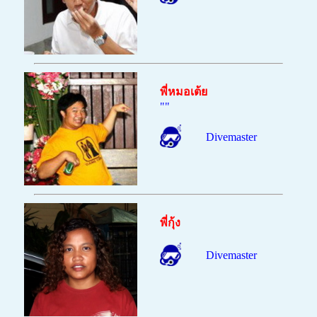
พี่หมอเต้ย
""
Divemaster
พี่กุ้ง
Divemaster