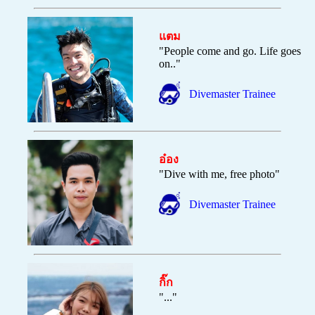
แตม
"People come and go. Life goes
on..
"
Divemaster Trainee
อ๋อง
"Dive with me, free photo
"
Divemaster Trainee
กิ๊ก
"
...
"