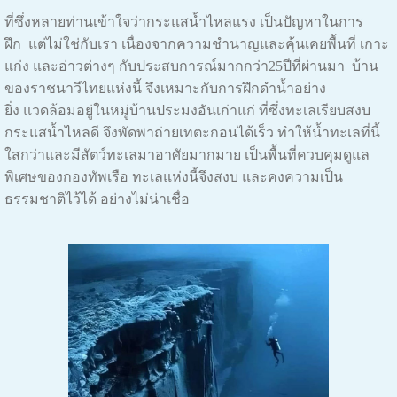
ที่ซึ่งหลายท่านเข้าใจว่ากระแสน้ำไหลแรง เป็นปัญหาในการ
ฝึก
แต่ไม่ใช่กับเรา
เนื่องจากความชำนาญและคุ้นเคยพื้นที่ เกาะ
แก่ง และอ่าวต่างๆ กับประสบการณ์มากกว่า25ปีที่ผ่านมา
บ้าน
ของราชนาวีไทยแห่งนี้ จึงเหมาะกับการฝึกดำน้ำอย่าง
ยิ่ง
แวดล้อมอยู่ในหมู่บ้านประมงอันเก่าแก่ ที่ซึ่งทะเลเรียบสงบ
กระแสน้ำไหลดี จึงพัดพาถ่ายเทตะกอนได้เร็ว ทำให้น้ำทะเลที่นี้
ใสกว่าและมีสัตว์ทะเลมาอาศัยมากมาย เป็นพื้นที่ควบคุมดูแล
พิเศษของกองทัพเรือ ทะเลแห่งนี้จึงสงบ และคงความเป็น
ธรรมชาติไว้ได้ อย่างไม่น่าเชื่อ