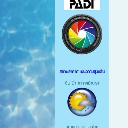
สภาพอากาศ และความสูงคลื่น
ดิน ฟ้า อากาศบ้านเรา
สภาพอากาศ รอบโลก