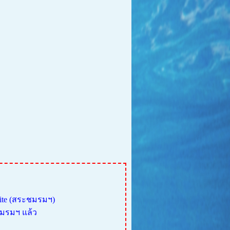
site (สระชมรมฯ)
ชมรมฯ แล้ว