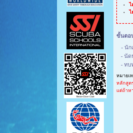
ไ
ไ
ขั้นตอ
- นั
- นัดน
- ทบท
หมายเห
หลักสูต
แต่ถ้าห