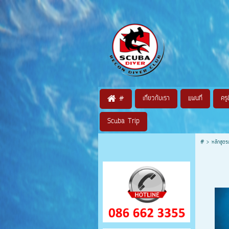
เกี่ยวกับเรา
แผนที่
ครู
#
Scuba Trip
#
>
หลักสูตร