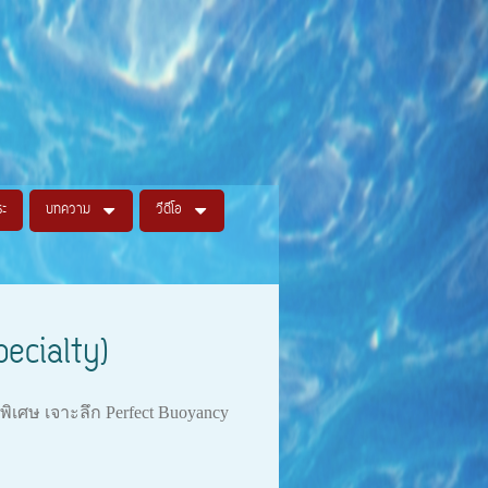
ระ
บทความ
วีดีโอ
ecialty)
เศษ เจาะลึก Perfect Buoyancy