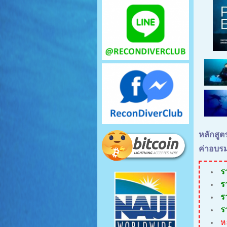
หลักสู
ค่าอบร
ร
ร
ร
ร
ห