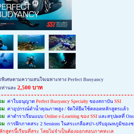
ตรพิเศษตามความสนใจเฉพาะทาง Perfect Buoyancy
2,500 บาท
มท่านละ
วม
ค่าใบอนุญาต
Perfect Buoyancy Specialty
ของสถาบัน
SSI
วม
ค่า
อุปกรณ์ดำน้ำคุณภาพสูง / จัดให้ยืมใช้ตลอดหลักสูตรแล้ว
วม
ค่าตำราเรียนแบบ
Online e-Learning ของ SSI
และสรุปผลที่ On
วม
การฝึกภาคสระ 2 Sessions ใน
สระเกลือสปา-ปรับอุณหภูมิของ
ลัก
สูตรนี้เรียนที่สระ โดยไม่จำเป็นต้องออกสอบภาคทะเล