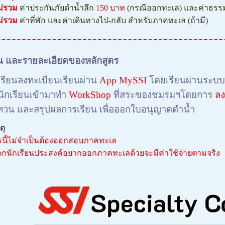
ม่รวม
ค่าประกันภัยดำน้ำลึก
150 บาท
(กรณีออกทะเล)
และค่าธรรม
ม่รวม
ค่าที่พัก และค่าเดินทางไป-กลับ สำหรับภาคทะเล
(ถ้ามี)
น และรายละเอียดของหลักสูตร
กเรียนลงทะเบียนเรียนผ่าน
App MySSI
โดยเรียนผ่านระบ
ักเรียนเข้ามาทำ
WorkShop
ที่สระของชมรมฯโดยการ
ลง
วน และสรุปผลการเรียน เพื่อออกใบอนุญาตดำน้ำ
ตุ
รนี้ไม่จำเป็นต้องออกสอบภาคทะเล
ากนักเรียนประสงค์อยากออกภาคทะเลด้วยจะมีค่าใช้จ่ายตามจริง