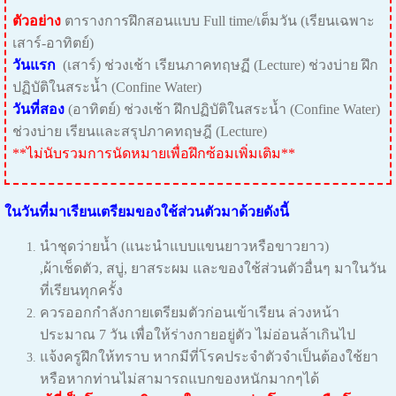
ตัวอย่าง
ตารางการฝึกสอนแบบ Full time/เต็มวัน (เรียนเฉพาะ
เสาร์-อาทิตย์)
วันแรก
(เสาร์) ช่วงเช้า เรียนภาคทฤษฏี (Lecture) ช่วงบ่าย ฝึก
ปฏิบัติในสระน้ำ
(Confine Water)
วันที่สอง
(อาทิตย์) ช่วงเช้า ฝึกปฏิบัติในสระน้ำ (Confine Water)
ช่วงบ่าย เรียนและสรุปภาคทฤษฎี
(Lecture)
**ไม่นับรวมการนัดหมายเพื่อฝึกซ้อมเพิ่มเติม**
ในวันที่มาเรียนเตรียมของใช้ส่วนตัวมาด้วยดังนี้
นำชุดว่ายน้ำ (แนะนำแบบแขนยาวหรือขาวยาว)
,ผ้าเช็ดตัว, สบู่, ยาสระผม และของใช้ส่วนตัวอื่นๆ มาในวัน
ที่เรียนทุกครั้ง
ควรออกกำลังกายเตรียมตัวก่อนเข้าเรียน ล่วงหน้า
ประมาณ 7 วัน เพื่อให้ร่างกายอยู่ตัว ไม่อ่อนล้าเกินไป
แจ้งครูฝึกให้ทราบ หากมีที่โรคประจำตัวจำเป็นต้องใช้ยา
หรือหากท่านไม่สามารถแบกของหนักมากๆได้