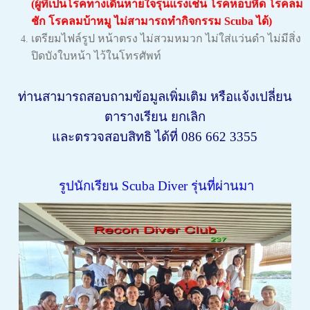
(ผู้ที่เป็นโรคทางเดินหายใจรุนแรงเช่น โรคหอบหืด โรคลม
ชัก โรคลมบ้าหมู ไม่สามารถทำกิจกรรม Scuba ได้)
เตรียมไฟล์รูป หน้าตรง ไม่สวมหมวก ไม่ใส่แว่นดำ ไม่มีสิ่ง
ปิดบังใบหน้า ไว้ในโทรศัพท์
ท่านสามารถสอบถามข้อมูลเพิ่มเติม หรือแจ้งเปลี่ยน
ตารางเรียน ยกเลิก
และตรวจสอบสิทธิ ได้ที่ 086 662 3355
รูปนักเรียน Scuba Diver รุ่นที่ผ่านมา